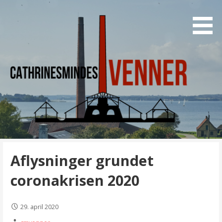
Gå
til
indhold
Interesseorganisation til Teglværksmuseet
Cathrinesmindes Venner
Cathrinesminde
Aflysninger grundet
coronakrisen 2020
29. april 2020