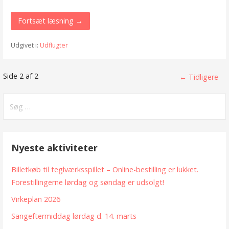
Fortsæt læsning →
Udgivet i:
Udflugter
Indlæg
Side 2 af 2
← Tidligere
navigering
Søg
efter:
Nyeste aktiviteter
Billetkøb til teglværksspillet – Online-bestilling er lukket.
Forestillingerne lørdag og søndag er udsolgt!
Virkeplan 2026
Sangeftermiddag lørdag d. 14. marts